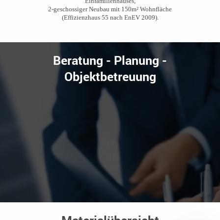
Einfamilienhauses,
2-geschossiger Neubau mit 150m² Wohnfläche
(Effizienzhaus 55 nach EnEV 2009).
Beratung - Planung -
Objektbetreuung